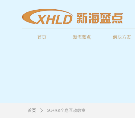
首页
新海蓝点
解决方案
首页
ꄲ
5G+AR全息互动教室