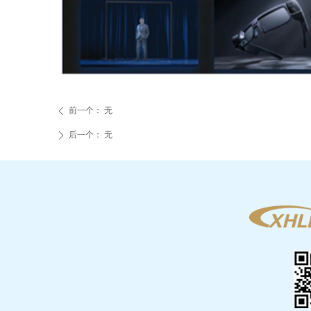
前一个：
无
ꄴ
后一个：
无
ꄲ